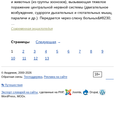
и животных (из группы зоонозов), вызывающая тяжелое
поражение центральной нервной системы (двигательное
возбуждение, судороги дыхательных и глотательных мышц,
параличи и др.). Передается через слюну больных&#8230;
…
Современная энциклопедия
Страницы
Следующая
→
1
2
3
4
5
6
7
8
9
10
11
12
13
© Академик, 2000-2026
18+
Обратная связь:
Техподдержка
,
Реклама на сайте
👣 Путешествия
Экспорт словарей на сайты
, сделанные на PHP,
Joomla,
Drupal,
WordPress, MODx.