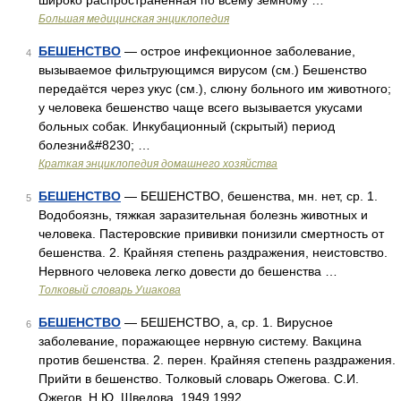
широко распространенная по всему земному …
Большая медицинская энциклопедия
БЕШЕНСТВО
— острое инфекционное заболевание,
4
вызываемое фильтрующимся вирусом (см.) Бешенство
передаётся через укус (см.), слюну больного им животного;
у человека бешенство чаще всего вызывается укусами
больных собак. Инкубационный (скрытый) период
болезни&#8230; …
Краткая энциклопедия домашнего хозяйства
БЕШЕНСТВО
— БЕШЕНСТВО, бешенства, мн. нет, ср. 1.
5
Водобоязнь, тяжкая заразительная болезнь животных и
человека. Пастеровские прививки понизили смертность от
бешенства. 2. Крайняя степень раздражения, неистовство.
Нервного человека легко довести до бешенства …
Толковый словарь Ушакова
БЕШЕНСТВО
— БЕШЕНСТВО, а, ср. 1. Вирусное
6
заболевание, поражающее нервную систему. Вакцина
против бешенства. 2. перен. Крайняя степень раздражения.
Прийти в бешенство. Толковый словарь Ожегова. С.И.
Ожегов, Н.Ю. Шведова. 1949 1992 …