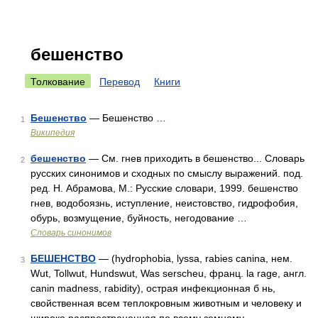
бешенство
Толкование
Перевод
Книги
Бешенство
— Бешенство …
1
Википедия
бешенство
— См. гнев приходить в бешенство... Словарь
2
русских синонимов и сходных по смыслу выражений. под.
ред. Н. Абрамова, М.: Русские словари, 1999. бешенство
гнев, водобоязнь, иступление, неистовство, гидрофобия,
обурь, возмущение, буйность, негодование …
Словарь синонимов
БЕШЕНСТВО
— (hydrophobia, lyssa, rabies canina, нем.
3
Wut, Tollwut, Hundswut, Was serscheu, франц. la rage, англ.
canin madness, rabidity), острая инфекционная б нь,
свойственная всем теплокровным животным и человеку и