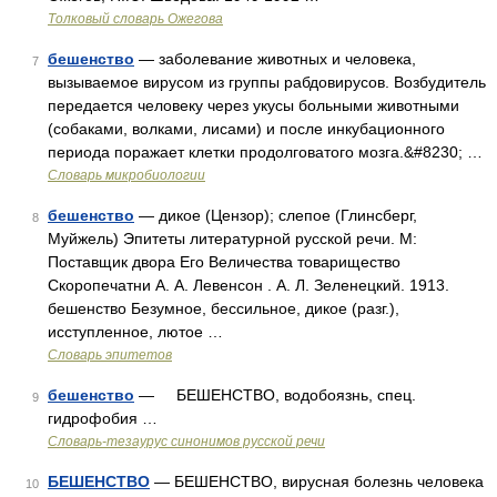
Толковый словарь Ожегова
бешенство
— заболевание животных и человека,
7
вызываемое вирусом из группы рабдовирусов. Возбудитель
передается человеку через укусы больными животными
(собаками, волками, лисами) и после инкубационного
периода поражает клетки продолговатого мозга.&#8230; …
Словарь микробиологии
бешенство
— дикое (Цензор); слепое (Глинсберг,
8
Муйжель) Эпитеты литературной русской речи. М:
Поставщик двора Его Величества товарищество
Скоропечатни А. А. Левенсон . А. Л. Зеленецкий. 1913.
бешенство Безумное, бессильное, дикое (разг.),
исступленное, лютое …
Словарь эпитетов
бешенство
— БЕШЕНСТВО, водобоязнь, спец.
9
гидрофобия …
Словарь-тезаурус синонимов русской речи
БЕШЕНСТВО
— БЕШЕНСТВО, вирусная болезнь человека
10